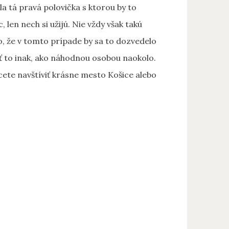
a tá pravá polovička s ktorou by to
 len nech si užijú. Nie vždy však takú
to, že v tomto prípade by sa to dozvedelo
šiť to inak, ako náhodnou osobou naokolo.
cete navštíviť krásne mesto Košice alebo