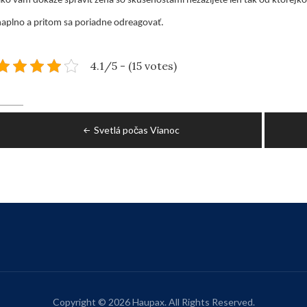
ko vám dokáže spraviť žena so skúsenosťami nezažijete len tak od ktorejkoľv
naplno a pritom sa poriadne odreagovať.
4.1/5 - (15 votes)
Navigace
Svetlá počas Vianoc
pro
příspěvek
Copyright © 2026 Haupax. All Rights Reserved.