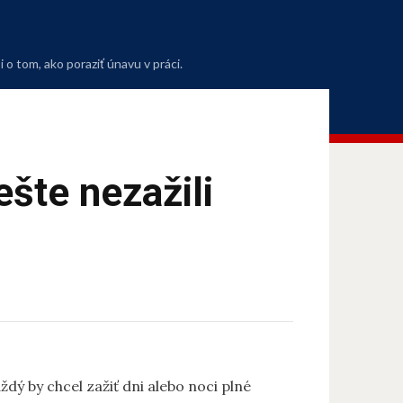
o tom, ako poraziť únavu v práci.
ešte nezažili
dý by chcel zažiť dni alebo noci plné