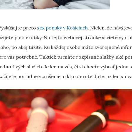
Vyskúšajte preto
sex ponuky v Košiciach
. Nielen, že návštev
užijete plno erotiky. Na tejto webovej stránke si viete vybr
toho, po akej túžite. Ku každej osobe máte zverejnené informá
pre vás potrebné. Taktiež tu máte rozpísané služby, aké po
jednotlivých služieb. Je len na vás, či si chcete vybrať jednu
zažijete poriadne vzrušenie, o ktorom ste doteraz len sníval