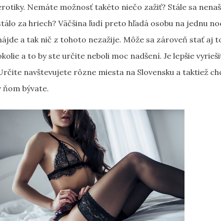
erotiky. Nemáte možnosť takéto niečo zažiť? Stále sa nenašl
stálo za hriech? Väčšina ľudí preto hľadá osobu na jednu noc,
nájde a tak nič z tohoto nezažije. Môže sa zároveň stať aj 
okolie a to by ste určite neboli moc nadšení. Je lepšie vyrie
Určite navštevujete rôzne miesta na Slovensku a taktiež ch
v ňom bývate.