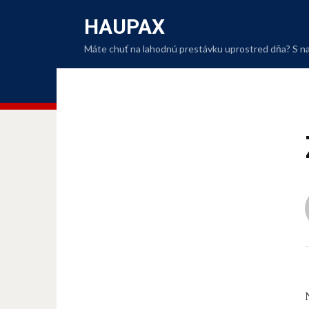
HAUPAX
Máte chuť na lahodnú prestávku uprostred dňa? S naši