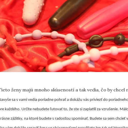
Tieto ženy majú mnoho skúseností a tak vedia, čo by chcel m
Navyše sa s vami vedia poriadne pohrať a dokážu vás priviezť do poriadneho
re každého. Určite nebudete ľutovať to, že ste si zaplatili za vzrušenie. Mál
krásne zážitky, na ktoré budete s radosťou spomínať. Budete sa sem chcieť v