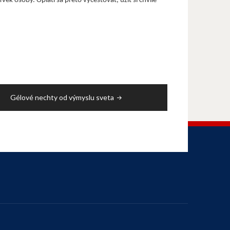
ek osoby. Oplatí sa preto vycestovať, užiť si chvíle
Gélové nechty od výmyslu sveta