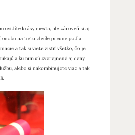
ou uvidíte krásy mesta, ale zároveň si aj
ať osobu na tieto chvíle presne podľa
cie a tak si viete zistiť všetko, čo je
núkajú a ku nim sú zverejnené aj ceny
 službu, alebo si nakombinujete viac a tak
i.