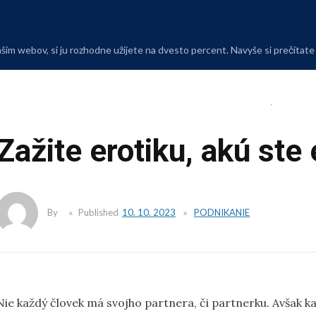
Skip
to
content
m webov, si ju rozhodne užijete na dvesto percent. Navyše si prečítate i 
Zažite erotiku, akú ste 
By
Published
10. 10. 2023
PODNIKANIE
Nie každý človek má svojho partnera, či partnerku. Avšak kaž