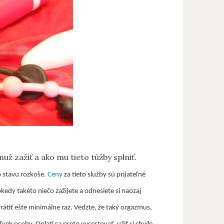
už zažiť a ako mu tieto túžby splniť.
 stavu rozkoše.
Ceny
za tieto služby sú prijateľné
okedy takéto niečo zažijete a odnesiete si naozaj
rátiť ešte minimálne raz. Vedzte, že taký orgazmus,