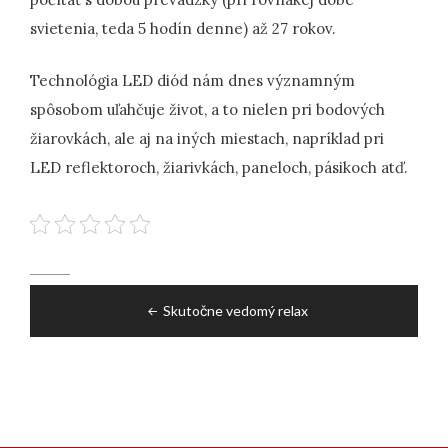
svietenia, teda 5 hodín denne) až 27 rokov.
Technológia LED diód nám dnes významným
spôsobom uľahčuje život, a to nielen pri bodových
žiarovkách, ale aj na iných miestach, napríklad pri
LED reflektoroch, žiarivkách, paneloch, pásikoch atď.
Navigace
Skutočne vedomý relax
pro
příspěvek