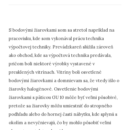
S bodovými žiarovkami som sa stretol napríklad na
pracovisku, kde som vykonával prácu technika
výpočtovej techniky. Prevádzkareň slúžila zároveň
ako obchod, kde sa výpočtová technika predávala,
pričom boli niektoré výrobky vystavené v
presklených vitrínach. Vitríny boli osvetlené
bodovými žiarovkami a domnievam sa, že vtedy išlo o
žiarovky halogénové. Osvetlenie bodovými
žiarovkami s päticou GU 10 môže byť veľmi pôsobivé,
pretože sa žiarovky môžu umiestniť do stropného
podhľadu alebo do hornej časti nábytku, kde splynú s
okolím a nevyčnievajú, čo by mohlo pôsobiť veľmi