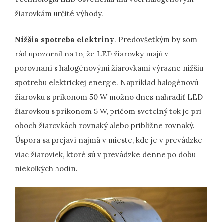
žiarovkám určité výhody.
Nižšia spotreba elektriny
. Predovšetkým by som
rád upozornil na to, že LED žiarovky majú v
porovnaní s halogénovými žiarovkami výrazne nižšiu
spotrebu elektrickej energie. Napríklad halogénovú
žiarovku s príkonom 50 W možno dnes nahradiť LED
žiarovkou s príkonom 5 W, pričom svetelný tok je pri
oboch žiarovkách rovnaký alebo približne rovnaký.
Úspora sa prejaví najmä v mieste, kde je v prevádzke
viac žiaroviek, ktoré sú v prevádzke denne po dobu
niekoľkých hodín.