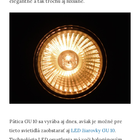
elegantne a tak trochu aj luxusne.
Pätica GU 10 sa vyrába aj dnes, avšak je možné pre
tieto svietidlá zaobstarať aj
LED žiarovky GU 10
.
Technológia LED osvetlenia má voči halogénovým