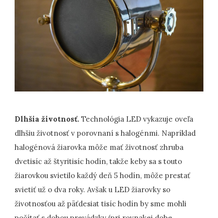
Dlhšia životnosť.
Technológia LED vykazuje oveľa
dlhšiu životnosť v porovnaní s halogénmi. Napríklad
halogénová žiarovka môže mať životnosť zhruba
dvetisíc až štyritisíc hodín, takže keby sa s touto
žiarovkou svietilo každý deň 5 hodín, môže prestať
svietiť už o dva roky. Avšak u LED žiarovky so
životnosťou až päťdesiat tisíc hodín by sme mohli
počítať s dobou prevádzky (pri rovnakej dobe