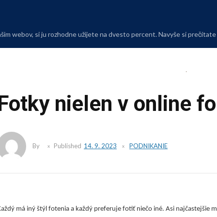
Skip
to
content
m webov, si ju rozhodne užijete na dvesto percent. Navyše si prečítate i 
Fotky nielen v online f
By
Published
14. 9. 2023
PODNIKANIE
aždý má iný štýl fotenia a každý preferuje fotiť niečo iné. Asi najčastejšie