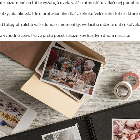
sú znázornené na fotke vyžarujú oveľa väčšiu atmosféru v tlačenej podobe. P
Fotkyzababku.sk. Ide o profesionálnu tlač akéhokoľvek druhu fotiek, ktoré m
od fotografa alebo vaše domáce momentky, vytlačiť si môžete dať čokoľvek
za výhodné ceny. Práve preto počet zákazníkov každým dňom narastá.