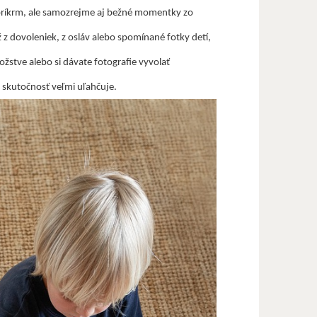
rvý príkrm, ale samozrejme aj bežné momentky zo
ž z dovoleniek, z osláv alebo spomínané fotky detí,
žstve alebo si dávate fotografie vyvolať
 skutočnosť veľmi uľahčuje.