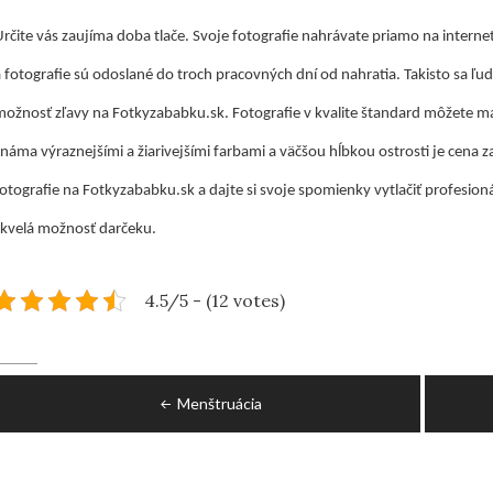
Určite vás zaujíma doba tlače. Svoje fotografie nahrávate priamo na intern
 fotografie sú odoslané do troch pracovných dní od nahratia. Takisto sa ľudi
možnosť zľavy na Fotkyzababku.sk. Fotografie v kvalite štandard môžete mať 
náma výraznejšími a žiarivejšími farbami a väčšou hĺbkou ostrosti je cena z
otografie na Fotkyzababku.sk a dajte si svoje spomienky vytlačiť profesioná
skvelá možnosť darčeku.
4.5/5 - (12 votes)
Navigace
Menštruácia
pro
příspěvek