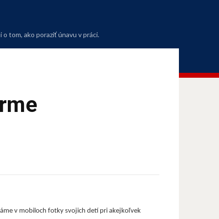
o tom, ako poraziť únavu v práci.
orme
 máme v mobiloch fotky svojich detí pri akejkoľvek