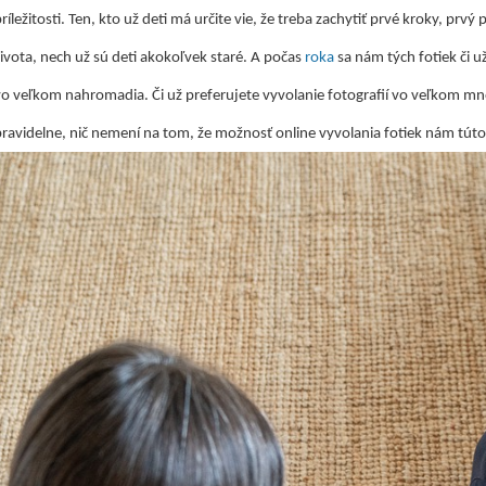
ríležitosti. Ten, kto už deti má určite vie, že treba zachytiť prvé kroky, p
ivota, nech už sú deti akokoľvek staré. A počas
roka
sa nám tých fotiek či u
vo veľkom nahromadia. Či už preferujete vyvolanie fotografií vo veľkom mno
pravidelne, nič nemení na tom, že možnosť online vyvolania fotiek nám túto