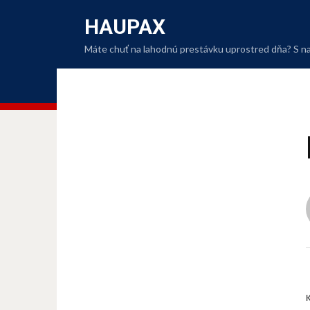
HAUPAX
Máte chuť na lahodnú prestávku uprostred dňa? S naši
K