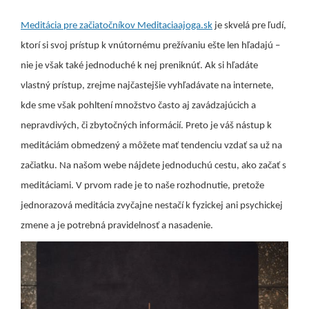
Meditácia pre začiatočníkov Meditaciaajoga.sk
je skvelá pre ľudí,
ktorí si svoj prístup k vnútornému prežívaniu ešte len hľadajú –
nie je však také jednoduché k nej preniknúť. Ak si hľadáte
vlastný prístup, zrejme najčastejšie vyhľadávate na internete,
kde sme však pohltení množstvo často aj zavádzajúcich a
nepravdivých, či zbytočných informácií. Preto je váš nástup k
meditáciám obmedzený a môžete mať tendenciu vzdať sa už na
začiatku. Na našom webe nájdete jednoduchú cestu, ako začať s
meditáciami. V prvom rade je to naše rozhodnutie, pretože
jednorazová meditácia zvyčajne nestačí k fyzickej ani psychickej
zmene a je potrebná pravidelnosť a nasadenie.