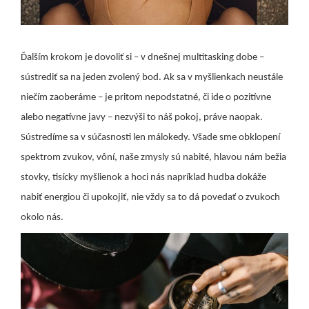
Ďalším krokom je dovoliť si – v dnešnej multitasking dobe –
sústrediť sa na jeden zvolený bod. Ak sa v myšlienkach neustále
niečím zaoberáme – je pritom nepodstatné, či ide o pozitívne
alebo negatívne javy – nezvýši to náš pokoj, práve naopak.
Sústredíme sa v súčasnosti len málokedy. Všade sme obklopení
spektrom zvukov, vôní, naše zmysly sú nabité, hlavou nám bežia
stovky, tisícky myšlienok a hoci nás napríklad hudba dokáže
nabiť energiou či upokojiť, nie vždy sa to dá povedať o zvukoch
okolo nás.