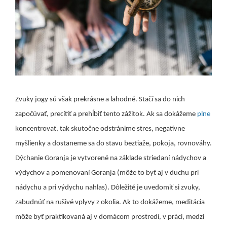
Zvuky jogy sú však prekrásne a lahodné. Stačí sa do nich
započúvať, precítiť a prehĺbiť tento zážitok. Ak sa dokážeme
plne
koncentrovať, tak skutočne odstránime stres, negatívne
myšlienky a dostaneme sa do stavu beztiaže, pokoja, rovnováhy.
Dýchanie Goranja je vytvorené na základe striedaní nádychov a
výdychov a pomenovaní Goranja (môže to byť aj v duchu pri
nádychu a pri výdychu nahlas). Dôležité je uvedomiť si zvuky,
zabudnúť na rušivé vplyvy z okolia. Ak to dokážeme, meditácia
môže byť praktikovaná aj v domácom prostredí, v práci, medzi