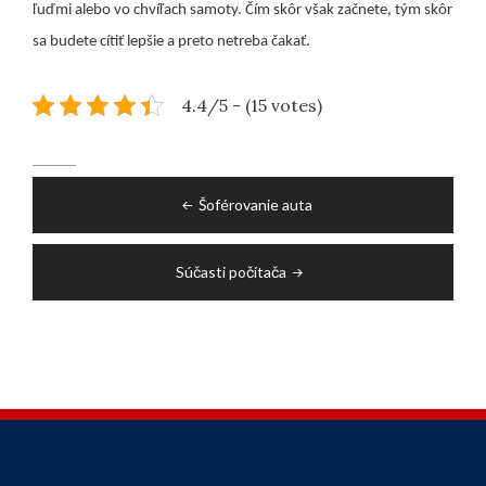
ľuďmi alebo vo chvíľach samoty. Čím skôr však začnete, tým skôr
sa budete cítiť lepšie a preto netreba čakať.
4.4/5 - (15 votes)
Navigace
Šoférovanie auta
pro
příspěvek
Súčasti počítača