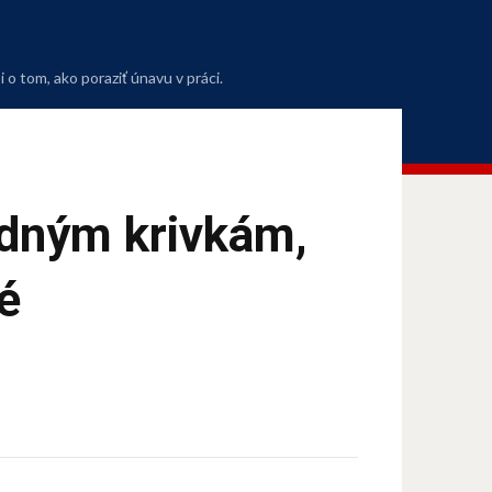
o tom, ako poraziť únavu v práci.
adným krivkám,
é