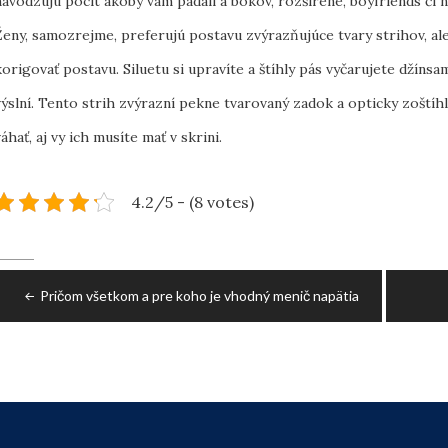
navodzujú pocit akoby vám padali a bokov, rozšírené, boyfriends či ni
Ženy, samozrejme, preferujú postavu zvýrazňujúce tvary strihov, al
korigovať postavu.
Siluetu si upravíte a štíhly pás vyčarujete džín
výslní. Tento strih zvýrazní pekne tvarovaný zadok a opticky zoštíhli
váhať, aj vy ich musíte mať v skrini.
4.2/5 - (8 votes)
Navigace
Pričom všetkom a pre koho je vhodný menič napätia
pro
příspěvek