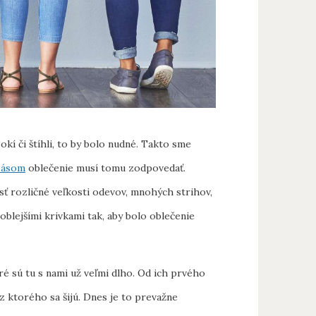
okí či štíhli, to by bolo nudné. Takto sme
pásom
oblečenie musí tomu zodpovedať.
sť rozličné veľkosti odevov, mnohých strihov,
s oblejšími krivkami tak, aby bolo oblečenie
é sú tu s nami už veľmi dlho. Od ich prvého
 z ktorého sa šijú. Dnes je to prevažne