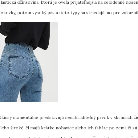
elastická džínsovina, ktorá je oveľa prijateľnejšia na celodenné nosen
bokovky, potom vysoký pás a tieto typy sa striedajú, no pre zákazník
Džínsy momentálne predstavujú nenahraditeľný prvok v skriniach žien
alebo široké, či majú krátke nohavice alebo ich ťaháte po zemi, či 