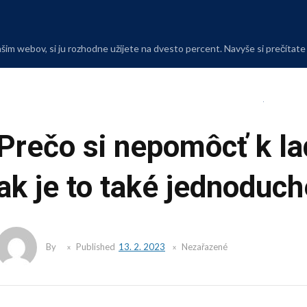
Skip
to
content
m webov, si ju rozhodne užijete na dvesto percent. Navyše si prečítate i 
Prečo si nepomôcť k l
ak je to také jednoduch
By
Published
13. 2. 2023
Nezařazené