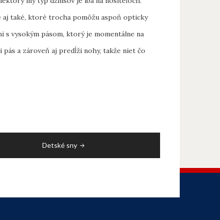
ektorý iný typ džínsov je iba na nositeľoch.
e aj také, ktoré trocha pomôžu aspoň opticky
sami s vysokým pásom, ktorý je momentálne na
 pás a zároveň aj predĺži nohy, takže niet čo
Detské sny