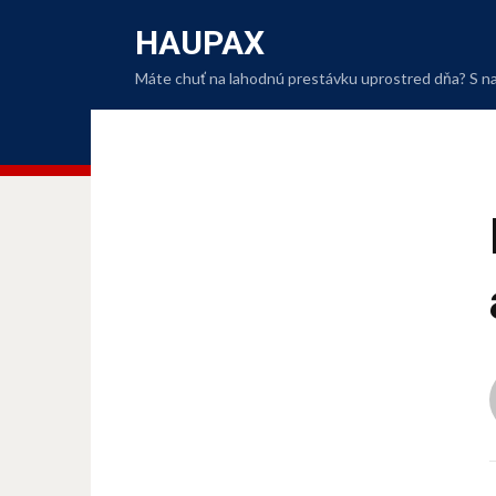
HAUPAX
Máte chuť na lahodnú prestávku uprostred dňa? S naši