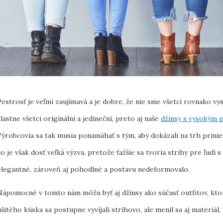
Pestrosť je veľmi zaujímavá a je dobre, že nie sme všetci rovnako vys
vlastne všetci originálni a jedineční, preto aj naše
džínsy s vysokým 
Výrobcovia sa tak musia ponamáhať s tým, aby dokázali na trh prinie
čo je však dosť veľká výzva, pretože ťažšie sa tvoria strihy pre ľudí 
elegantné, zároveň aj pohodlné a postavu nedeformovalo.
Nápomocné v tomto nám môžu byť aj džínsy ako súčasť outfitov, ktor
ušitého kúska sa postupne vyvíjali strihovo, ale menil sa aj materiál,