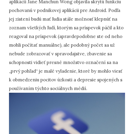
aplikácií Jane Manchun Wong objavila skrytú funkciu
pochovanú v podnikovej aplikácii pre Android. Podľa
jej zistení budú mať ľudia stále možnosť klepnúť na
zoznam všetkých ľudí, ktorým sa príspevok páčil a kto
reagoval na príspevok (apravdepodobne ste od neho
mohli počítať manuálne), ale podobný počet sa už
nebude zobrazovať v spravodajstve, zbavenie sa
schopnosti vidieť presné množstvo označení sa na
„prvý pohľad“ je malé vyladenie, ktoré by mohlo viesť
k obmedzeniu pocitov úzkosti a depresie spojených s
používaním týchto sociálnych médií.