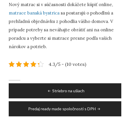
Nový matrac si v súčasnosti dokážete kúpiť online,
matrace banská bystrica
sa postarajú o pohodlnú a
prehľadnú objednávku z pohodlia vášho domova. V
prípade potreby sa neváhajte obrátiť ani na online
poradcu a vyberte si matrace presne podľa vašich
nárokov a potrieb.
4.3/5 - (10 votes)
Navigace
Striebro na ušiach
pro
příspěvek
Predaj ready made spoločnosti s DPH